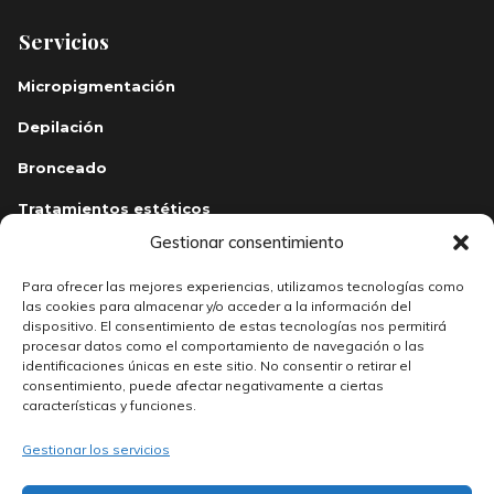
Servicios
Micropigmentación
Depilación
Bronceado
Tratamientos estéticos
Gestionar consentimiento
Tatuajes y piercings
Para ofrecer las mejores experiencias, utilizamos tecnologías como
Contacta
las cookies para almacenar y/o acceder a la información del
dispositivo. El consentimiento de estas tecnologías nos permitirá
+34 923 26 19 84
procesar datos como el comportamiento de navegación o las
identificaciones únicas en este sitio. No consentir o retirar el
+34 634 74 85 53
consentimiento, puede afectar negativamente a ciertas
características y funciones.
info@solariumsalamanca.com
Gestionar los servicios
Calle Prior, 21
37002